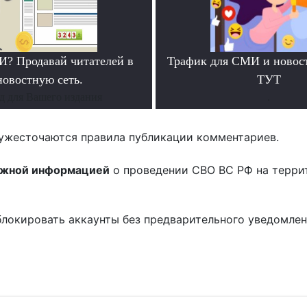
? Продавай читателей в
Трафик для СМИ и новос
новостную сеть.
ТУТ
д для Вашего издания
.
ужесточаются правила публикации комментариев.
ожной информацией
о проведении СВО ВС РФ на терри
блокировать аккаунты без предварительного уведомле
!