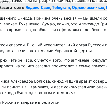
Навигатор» в
Яндекс.Дзен
,
Telegram
,
Одноклассниках
,
щенного Синода. Причина очень веская — мы имели со
ьевичем Лукашенко. Думаю, важно, что Александр Гри
а, а кроме того, пообщаться неформально, особенно с
кой епархии. Высший исполнительный орган Русской пр
редоставления автокефалии Украинской церкви.
но четыре часа, с учетом того, что активные консульт
ровать на то, что сегодня происходит в семье поместн
нника Александра Волкова, синод РПЦ «выразит совер
ыли приняты в Стамбуле», и даст «окончательную оцен
о синода будет адекватным и жестким».
 России и впервые в Беларуси.