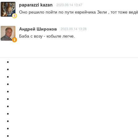
paparazzi kazan
2023.09.14 13:47
Оно решило пойти по пути еврейчика Зели , тот тоже вед
Андрей Широков
2023.09.14 13:28
Баба с возу - кобыле легче.