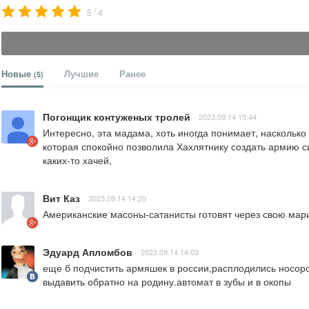
/
5
4
Новые
Лучшие
Ранее
(5)
Погонщик контуженых тролей
2023.09.14 15:44
Интересно, эта мадама, хоть иногда понимает, насколько
которая спокойно позволила Хахлятнику создать армию си
каких-то хачей,
Вит Каз
2023.09.14 14:20
Американские масоны-сатанисты готовят через свою мар
Эдуард Апломбов
2023.09.14 14:03
еще б подчистить армяшек в россии,расплодились носоро
выдавить обратно на родину.автомат в зубы и в окопы