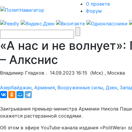
О проекте
Форум
«А нас и не волнует»
– Алкснис
Владимир Гладков .
14.09.2023 16:15
(Мск) , Москва
Азербайджан
,
Армения
,
Вооруженные силы
,
Дзен
,
Запа
Заигрывания премьер-министра Армении Никола Пашинян
окажется растерзанной соседями.
Об этом в эфире YouTube-канала издания «PolitWera» 