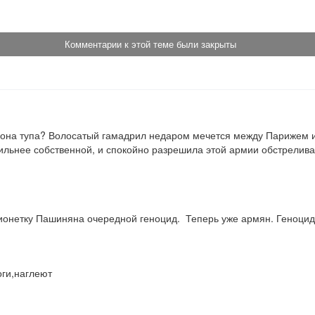
Комментарии к этой теме были закрыты
 она тупа? Волосатый гамадрил недаром мечется между Парижем и Ва
льнее собственной, и спокойно разрешила этой армии обстреливать
ионетку Пашиняна очередной геноцид.  Теперь уже армян. Геноцид
ги,наглеют
