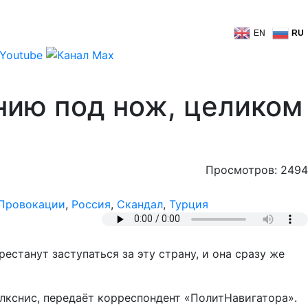
EN
RU
ению под нож, целиком
Просмотров: 2494
Провокации
,
Россия
,
Скандал
,
Турция
станут заступаться за эту страну, и она сразу же
Алкснис, передаёт корреспондент «ПолитНавигатора».