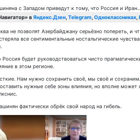
Навигатор» в
Яндекс.Дзен
,
Telegram
,
Одноклассниках
,
сква не позволят Азербайджану серьёзно попереть, и чт
астеряла все сентиментальные ностальгические чувств
.
что Россия будет руководствоваться чисто прагматичес
яние в этом регионе.
ткие. Нам нужно сохранить своё, мы своё и сохраним.
оставить нужные себе зоны влияния, но вполне может с
лкснис.
ашинян фактически обрёк свой народ на гибель.