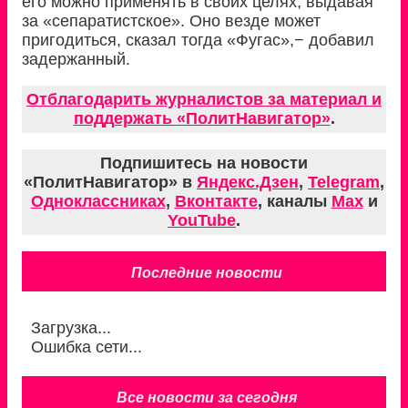
его можно применять в своих целях, выдавая
за «сепаратистское». Оно везде может
пригодиться, сказал тогда «Фугас»,− добавил
задержанный.
Отблагодарить журналистов за материал и
поддержать «ПолитНавигатор»
.
Подпишитесь на новости
«ПолитНавигатор» в
Яндекс.Дзен
,
Telegram
,
Одноклассниках
,
Вконтакте
, каналы
Max
и
YouTube
.
Последние новости
Загрузка...
Ошибка сети...
Все новости за сегодня