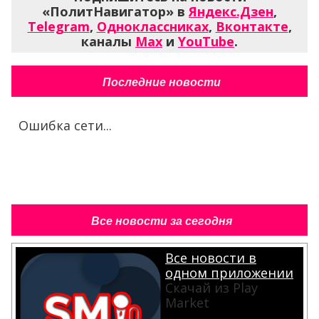
«ПолитНавигатор» в
Яндекс.Дзен
,
Telegram
,
Одноклассниках
,
Вконтакте
,
каналы
Max
и
YouTube
.
Последние новости
Ошибка сети...
Все новости за сегодня
Все новости в
одном приложении
Скачай из Play
Market