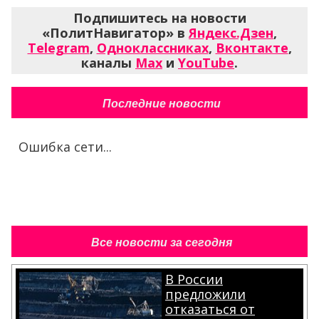
Подпишитесь на новости
«ПолитНавигатор» в
Яндекс.Дзен
,
Telegram
,
Одноклассниках
,
Вконтакте
,
каналы
Max
и
YouTube
.
Последние новости
Ошибка сети...
Все новости за сегодня
В России
предложили
отказаться от