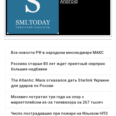
Android
.