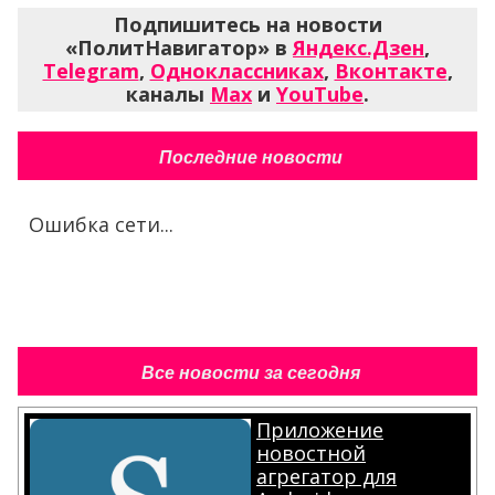
Подпишитесь на новости
«ПолитНавигатор» в
Яндекс.Дзен
,
Telegram
,
Одноклассниках
,
Вконтакте
,
каналы
Max
и
YouTube
.
Последние новости
Ошибка сети...
Все новости за сегодня
Приложение
новостной
агрегатор для