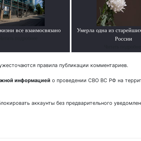
жизни все взаимосвязано
Умерла одна из старейши
Читать подробнее
России
Читать подробне
ужесточаются правила публикации комментариев.
ожной информацией
о проведении СВО ВС РФ на терри
блокировать аккаунты без предварительного уведомле
!