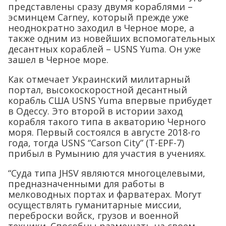
представлены сразу двумя кораблями –
эсминцем Carney, который прежде уже
неоднократно заходил в Черное море, а
также одним из новейших вспомогательных
десантных кораблей – USNS Yuma. Он уже
зашел в Черное море.
Как отмечает Украинский милитарный
портал, высокоскоростной десантный
корабль США USNS Yuma впервые прибудет
в Одессу. Это второй в истории заход
корабля такого типа в акваторию Черного
моря. Первый состоялся в августе 2018-го
года, тогда USNS “Carson City” (T-EPF-7)
прибыл в Румынию для участия в учениях.
“Суда типа JHSV являются многоцелевыми,
предназначенными для работы в
мелководных портах и фарватерах. Могут
осуществлять гуманитарные миссии,
переброски войск, грузов и военной
техники. Способны размещать на своем