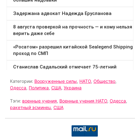
Категории:
Вооруженные силы
,
НАТО
,
Общество
,
Одесса
,
Политика
,
США
,
Украина
Тэги:
военные учения
,
Военные учения НАТО
,
Одесса
,
ракетный эсминец
,
США