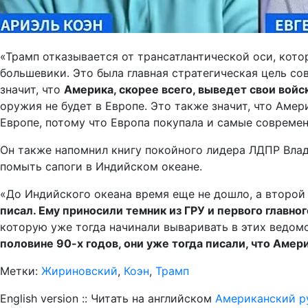
«Трамп отказывается от трансатлантической оси, котор
большевики. Это была главная стратегическая цель со
значит, что
Америка, скорее всего, выведет свои войс
оружия не будет в Европе. Это также значит, что Аме
Европе, потому что Европа покупала и самые современ
Он также напомнил книгу покойного лидера ЛДПР Вла
помыть сапоги в Индийском океане.
«До Индийского океана время еще не дошло, а второй
писал. Ему приносили темник из ГРУ и первого главно
которую уже тогда начинали вываривать в этих ведом
половине 90-х годов, они уже тогда писали, что Амер
Метки:
Жириновский
,
Коэн
,
Трамп
English version :: Читать на английском
Американский ру