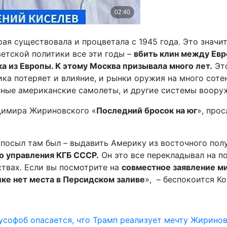
ая существовала и процветала с 1945 года. Это значит
ветской политики все эти годы –
вбить клин между Ев
ка из Европы. К этому Москва призывала много лет.
Это
рика потеряет и влияние, и рынки оружия на много сот
ные американские самолеты, и другие системы вооруже
димира Жириновского «
Последний бросок на юг
», про
 посыл там был – выдавить Америку из восточного по
го управления КГБ СССР.
Он это все перекладывал на по
ствах. Если вы посмотрите на
совместное заявление ми
ике нет места в Персидском заливе
», – беспокоится Ко
софоб опасается, что Трамп реализует мечту Жирино