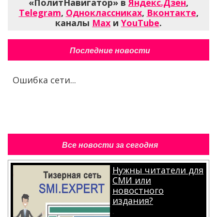
«ПолитНавигатор» в
Яндекс.Дзен
,
Telegram
,
Одноклассниках
,
Вконтакте
,
каналы
Max
и
YouTube
.
Последние новости
Ошибка сети...
Все новости за сегодня
Нужны читатели для
СМИ или
новостного
издания?
.