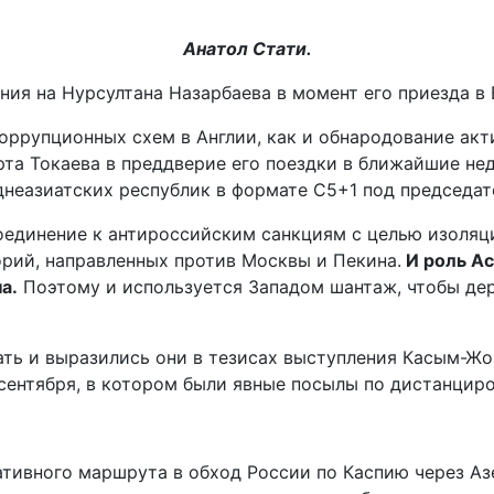
Анатол Стати.
ния на Нурсултана Назарбаева в момент его приезда в
оррупционных схем в Англии, как и обнародование акт
та Токаева в преддверие его поездки в ближайшие не
днеазиатских республик в формате С5+1 под председа
оединение к антироссийским санкциям с целью изоляц
орий, направленных против Москвы и Пекина.
И роль Ас
а.
Поэтому и используется Западом шантаж, чтобы дер
ать и выразились они в тезисах выступления Касым-Жо
 сентября, в котором были явные посылы по дистанцир
ативного маршрута в обход России по Каспию через Аз