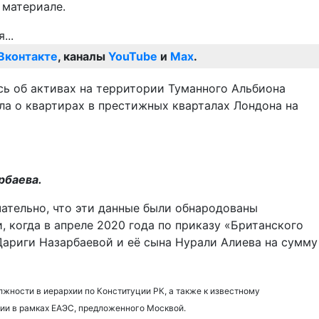
 материале.
Вконтакте
, каналы
YouTube
и
Max
.
ь об активах на территории Туманного Альбиона
ла о квартирах в престижных кварталах Лондона на
рбаева.
чательно, что эти данные были обнародованы
 когда в апреле 2020 года по приказу «Британского
 Дариги Назарбаевой и её сына Нурали Алиева на сумму
лжности в иерархии по Конституции РК, а также к известному
ции в рамках ЕАЭС, предложенного Москвой.