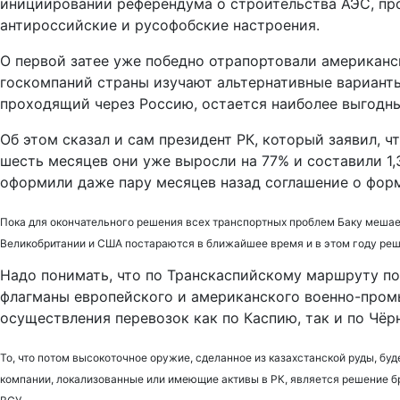
инициировании референдума о строительства АЭС, про
антироссийские и русофобские настроения.
О первой затее уже победно отрапортовали американск
госкомпаний страны изучают альтернативные варианты
проходящий через Россию, остается наиболее выгодн
Об этом сказал и сам президент РК, который заявил, 
шесть месяцев они уже выросли на 77% и составили 1
оформили даже пару месяцев назад соглашение о фор
Пока для окончательного решения всех транспортных проблем Баку мешает
Великобритании и США постараются в ближайшее время и в этом году реш
Надо понимать, что по Транскаспийскому маршруту по
флагманы европейского и американского военно-промы
осуществления перевозок как по Каспию, так и по Чё
То, что потом высокоточное оружие, сделанное из казахстанской руды, бу
компании, локализованные или имеющие активы в РК, является решение бр