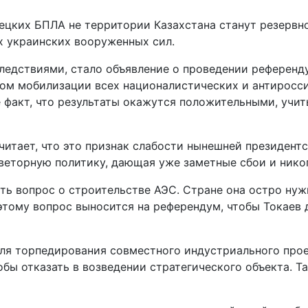
рецких БПЛА не территории Казахстана станут резерв
х украинских вооруженных сил.
ледствиями, стало объявление о проведении референд
ом мобилизации всех националистических и антироссий
 факт, что результаты окажутся положительными, учит
тает, что это признак слабости нынешней президентск
еторную политику, дающая уже заметные сбои и нико
ь вопрос о строительстве АЭС. Стране она остро нужн
оэтому вопрос выносится на референдум, чтобы Токаев
ля торпедирования совместного индустриального прое
бы отказать в возведении стратегического объекта. Т