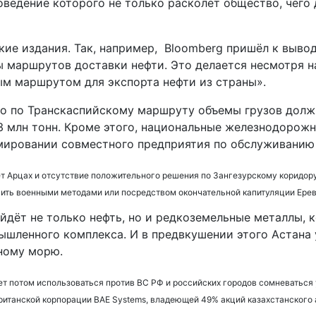
ведение которого не только расколет общество, чего 
ие издания. Так, например, Bloomberg пришёл к вывод
 маршрутов доставки нефти. Это делается несмотря н
ым маршрутом для экспорта нефти из страны».
что по Транскаспийскому маршруту объемы грузов должн
,3 млн тонн. Кроме этого, национальные железнодорож
мировании совместного предприятия по обслуживанию
 Арцах и отсутствие положительного решения по Зангезурскому коридору, 
ить военными методами или посредством окончательной капитуляции Ерев
йдёт не только нефть, но и редкоземельные металлы, 
шленного комплекса. И в предвкушении этого Астана 
рному морю.
дет потом использоваться против ВС РФ и российских городов сомневаться
итанской корпорации BAE Systems, владеющей 49% акций казахстанского а