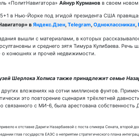
ель «ПолитНавигатора»
Айнур Курманов
в своем новом
Навигатор» в
Яндекс.Дзен
,
Telegram
,
Одноклассниках
,
дания вышли с материалами, в которых рассказывалос
султановны и среднего зятя Тимура Кулибаева. Речь ш
е о конюшнях и прочей недвижимости.
зей Шерлока Холмса также принадлежит семье Наза
 о других вложениях на сотни миллионов фунтов. Приме
ически это повторение сценария трёхлетней давности,
но связанного с МИ-6, была арестована собственность
привело к отставке Дариги Назарбаевой с поста спикера Сената, второй до
едании глав государств ЕАЭС о неприятии стратегического плана интегра