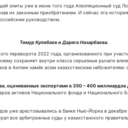
щей элиты уже в июне того года Апелляционный суд Ло
нав их законным приобретением. И сейчас эта история
российским руководством.
Тимур Кулибаев и Дарига Назарбаева.
кого переворота 2022 года, организованного при участ
жнему сохраняет внутри класса серьезные рычаги влия
вов в Англии намёк всем казахстанским небожителям: 
тва, оцениваемые экспертами в 350 – 400 миллиардов
ров активов Национального фонда и Национального Бан
дов уже арестовывались в банке Нью-Йорка в декабре
рал все арбитражные суды у казахстанского правитель