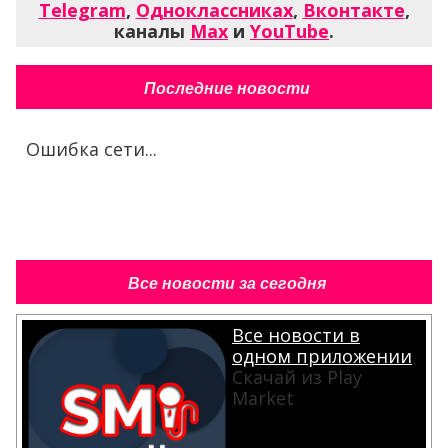
Telegram
,
Одноклассниках
,
Вконтакте
,
каналы
Max
и
YouTube
.
Последние новости
Ошибка сети...
Все новости за сегодня
Все новости в
одном приложении
Скачай из Play
Market