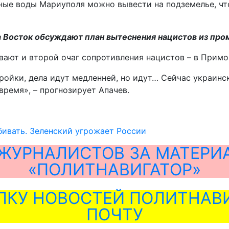
ые воды Мариуполя можно вывести на подземелье, чтоб
 Восток обсуждают план вытеснения нацистов из пр
вают и второй очаг сопротивления нацистов – в Примо
ойки, дела идут медленней, но идут… Сейчас украинск
ремя», – прогнозирует Апачев.
бивать. Зеленский угрожает России
ЖУРНАЛИСТОВ ЗА МАТЕРИ
«ПОЛИТНАВИГАТОР»
ЛКУ НОВОСТЕЙ ПОЛИТНАВИ
ПОЧТУ