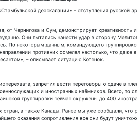
«Стамбульской деэскалации» – отступления русской ар
, от Чернигова и Сум, демонстрирует креативность и 
удачно. Они пытались нанести удар в сторону Мелито
ась. По некоторым данным, командующего группировко
направлении противник осмелел настолько, что даже в
есантом», – описывает ситуацию Котенок.
перехвата, запретил вести переговоры о сдаче в плен
еннослужащих и иностранных наёмников. Всего, по сл
раинской группировки сейчас окружены до 400 иностр
 стран, а также Канады. Ранее мы уже сообщали, что
ейшего оказания сопротивления все они будут уничтоже