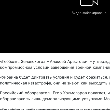
«Геббельс Зеленского» – Алексей Арестович – утвержд
компромиссном условии завершения военной кампании.
«Украина будет диктовать условия и будет сражаться, 
политическая катастрофа, они не знают, как выходить 
Российский обозреватель Егор Холмогоров полагает, чт
оборачивались лишь деморализующими уступками Мо
«Так добейте их, чтобы к теме вонючих переговоров не возвращаться б