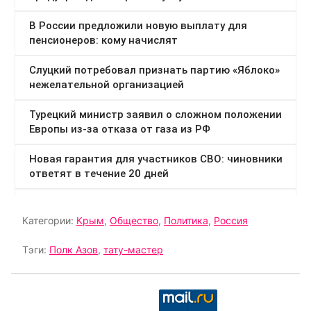
Категории:
Крым
,
Общество
,
Политика
,
Россия
Тэги:
Полк Азов
,
тату-мастер