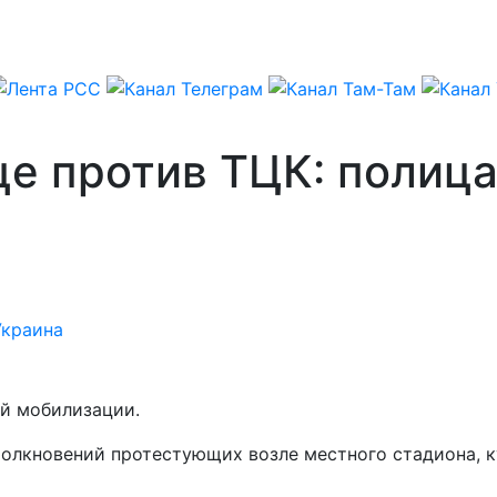
це против ТЦК: полиц
Украина
ой мобилизации.
олкновений протестующих возле местного стадиона, к