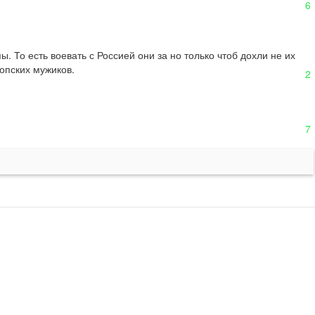
6
 То есть воевать с Россией они за но только чтоб дохли не их 
опских мужиков.
2
7