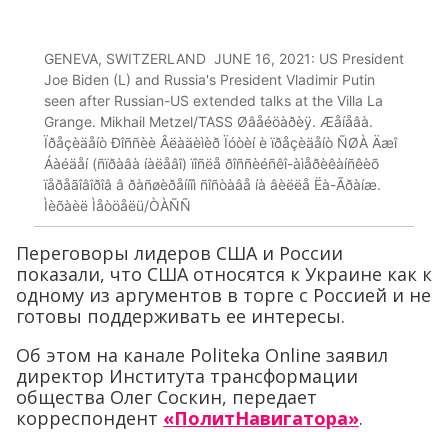
GENEVA, SWITZERLAND  JUNE 16, 2021: US President
Joe Biden (L) and Russia's President Vladimir Putin
seen after Russian-US extended talks at the Villa La
Grange. Mikhail Metzel/TASS Øâåéöàðèÿ. Æåíåâà.
Ïðåçèäåíò Ðîññèè Âëàäèìèð Ïóòèí è ïðåçèäåíò ÑØÀ Äæî
Áàéäåí (ñïðàâà íàëåâî) ïîñëå ðîññèéñêî-àìåðèêàíñêèõ
ïåðåãîâîðîâ â ðàñøèðåííîì ñîñòàâå íà âèëëå Ëà-Ãðàíæ.
Ìèõàèë Ìåòöåëü/ÒÀÑÑ
Переговоры лидеров США и России
показали, что США относятся к Украине как к
одному из аргументов в торге с Россией и не
готовы поддерживать ее интересы.
Об этом на канале Politeka Online заявил
директор Института трансформации
общества Олег Соскин, передает
корреспондент
«ПолитНавигатора»
.