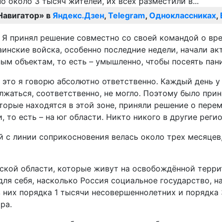
Навигатор» в
Яндекс.Дзен
,
Telegram
,
Одноклассниках
,
 – Я принял решение совместно со своей командой о в
аинские войска, особенно последние недели, начали акт
ым объектам, то есть – умышленно, чтобы посеять пан
 это я говорю абсолютно ответственно. Каждый день у
олжаться, соответственно, не могло. Поэтому было при
которые находятся в этой зоне, приняли решение о пе
 то есть – на юг области. Никто никого в другие реги
 с линии соприкосновения велась около трех месяцев,
кой области, которые живут на освобождённой террито
ля себя, насколько Россия социальное государство, на
з них порядка 1 тысячи несовершеннолетних и порядка
ра.