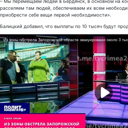
– Мы перемещаем людей в Бердянск, в основном на кос
расселяем там людей, обеспечиваем их всем необходим
приобрести себе вещи первой необходимости».
Балицкий добавил, что выплаты по 10 тысяч будут про