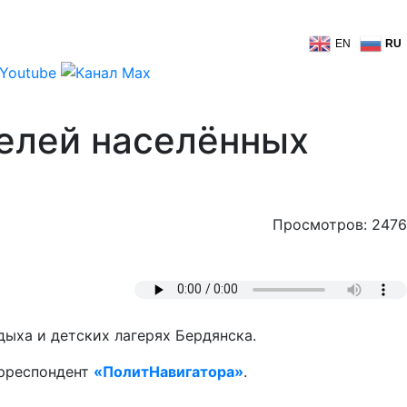
EN
RU
елей населённых
Просмотров: 2476
дыха и детских лагерях Бердянска.
орреспондент
«ПолитНавигатора»
.