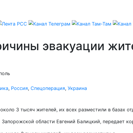
ричины эвакуации жит
поль
ика
,
Россия
,
Спецоперация
,
Украина
коло 3 тысяч жителей, их всех разместили в базах от
а Запорожской области Евгений Балицкий, передает к