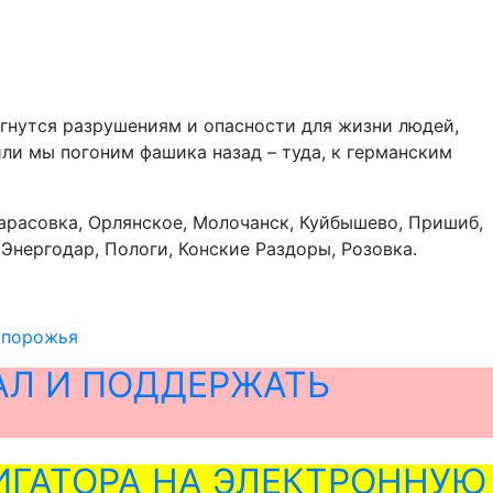
ргнутся разрушениям и опасности для жизни людей,
или мы погоним фашика назад – туда, к германским
расовка, Орлянское, Молочанск, Куйбышево, Пришиб,
Энергодар, Пологи, Конские Раздоры, Розовка.
апорожья
АЛ И ПОДДЕРЖАТЬ
ГАТОРА НА ЭЛЕКТРОННУЮ