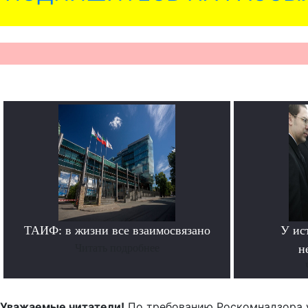
ТАИФ: в жизни все взаимосвязано
У ис
Читать подробнее
н
Уважаемые читатели!
По требованию Роскомнадзора 