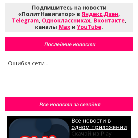
Подпишитесь на новости
«ПолитНавигатор» в
Яндекс.Дзен
,
Telegram
,
Одноклассниках
,
Вконтакте
,
каналы
Max
и
YouTube
.
Последние новости
Ошибка сети...
Все новости за сегодня
Все новости в
одном приложении
Скачай из Play