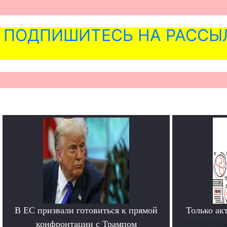
ПОДПИШИТЕСЬ НА РАССЫ
В ЕС призвали готовиться к прямой
Только ак
конфронтации с Трампом
Всегда буд