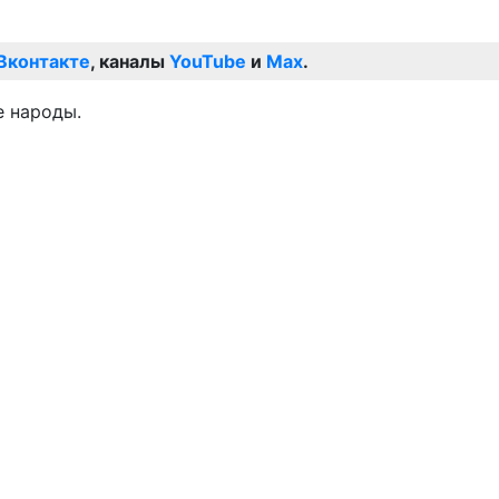
Вконтакте
, каналы
YouTube
и
Max
.
е народы.