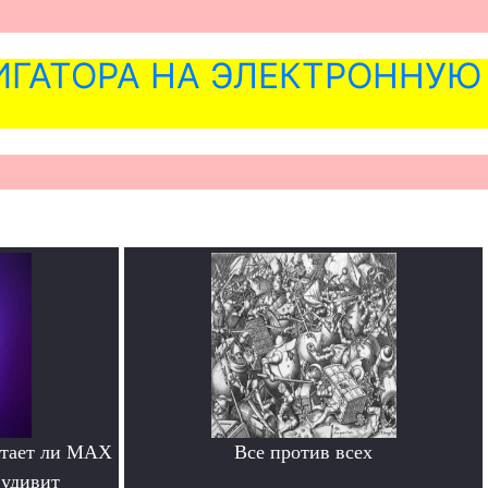
ГАТОРА НА ЭЛЕКТРОННУЮ
отает ли MAX
Все против всех
 удивит
.