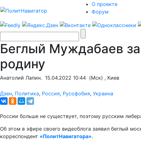
О проекте
Форум
Беглый Муждабаев за
родину
Анатолий Лапин.
15.04.2022 10:44
(Мск) , Киев
Дзен
,
Политика
,
Россия
,
Русофобия
,
Украина
России больше не существует, поэтому русским либера
Об этом в эфире своего видеоблога заявил беглый м
корреспондент
«ПолитНавигатора»
.