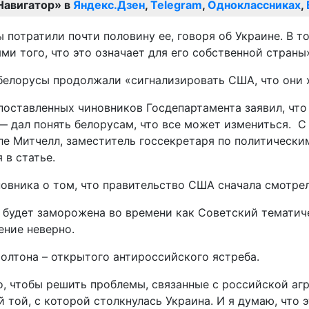
Навигатор» в
Яндекс.Дзен
,
Telegram
,
Одноклассниках
,
ы потратили почти половину ее, говоря об Украине. В т
ми того, что это означает для его собственной страны»
белорусы продолжали «сигнализировать США, что они 
поставленных чиновников Госдепартамента заявил, чт
 — дал понять белорусам, что все может измениться. 
е Митчелл, заместитель госсекретаря по политическим
 в статье.
овника о том, что правительство США сначала смотрел
будет заморожена во времени как Советский тематиче
ение неверно.
лтона – открытого антироссийского ястреба.
о, чтобы решить проблемы, связанные с российской аг
той, с которой столкнулась Украина. И я думаю, что 