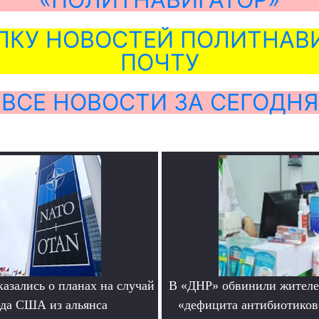
ЛКУ НОВОСТЕЙ ПОЛИТНАВИ
ПОЧТУ
ВСЕ НОВОСТИ ЗА СЕГОДНЯ
азались о планах на случай
В «ДНР» обвинили жителе
да США из альянса
«дефицита антибиотиков