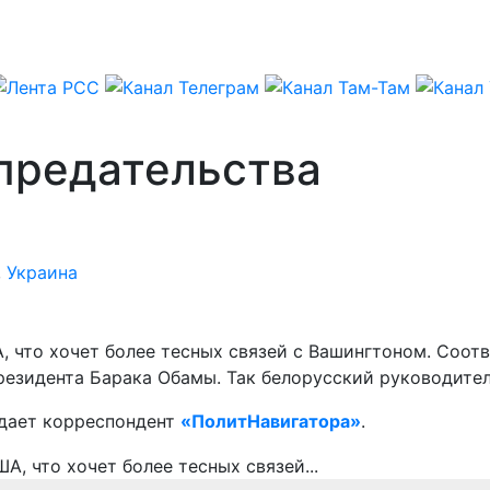
 предательства
,
Украина
, что хочет более тесных связей с Вашингтоном. Соот
езидента Барака Обамы. Так белорусский руководител
едает корреспондент
«ПолитНавигатора»
.