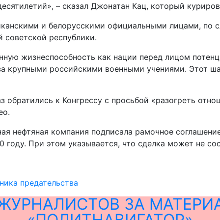
 десятилетий», – сказал Джонатан Кац, который курир
иканскими и белорусскими официальными лицами, по с
 советской республики.
енную жизнеспособность как нации перед лицом потенц
а крупными российскими военными учениями. Этот шаг
з обратились к Конгрессу с просьбой «разогреть отнош
ео.
нная нефтяная компания подписала рамочное соглашен
 году. При этом указывается, что сделка может не сос
ника предательства
ЖУРНАЛИСТОВ ЗА МАТЕРИ
«ПОЛИТНАВИГАТОР»