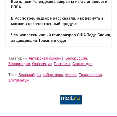
Категории:
Авторская колонка
,
Белоруссия
,
Беспорядки
,
Оппозиция
,
Погромы
,
Сюжет дня
Тэги:
Беломайдан
,
забастовка
,
Минск
,
Тихановская
,
ультиматум