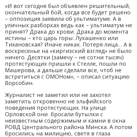
«И вот сегодня был объявлен решительный,
окончательный бой, когда все будет решено
– оппозиция заявила об ультиматуме. А в
уличных разборках ведь как – ультиматум не
принят? Драка до крови. Драка до момента
истины – кто царь горы: Лукашенко или
Тихановская? Иначе никак. Потеря лица… А в
воскресенье на «киргизский взгляд» не было
ничего. Десятки (замечу – не сотни тысяч)
протестующих пришли к Стелле, пошли по
Машерова, а дальше сделали все, чтоб не
встретиться с ОМОНом», – описал ситуацию
Ворсобин.
Журналист не заметил или не захотел
заметить откровенно не эльфийского
поведения протестующих. На улице
Орловской они бросали бутылки с
неизвестным содержимым и камни в окна
РОВД Центрального района Минска. А потом
бросились на милицию, светя в глаза