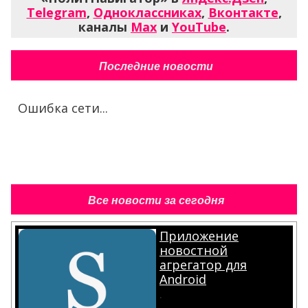
Telegram
,
Одноклассниках
,
Вконтакте
,
каналы
Max
и
YouTube
.
Последние новости
Ошибка сети...
Все новости за сегодня
Приложение
новостной
агрегатор для
Android
.