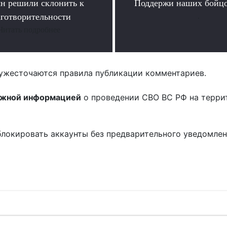
ян решили склонить к
Поддержи наших бойцо
аготворительности
.
Читать подробнее
ужесточаются правила публикации комментариев.
ожной информацией
о проведении СВО ВС РФ на терри
блокировать аккаунты без предварительного уведомле
!