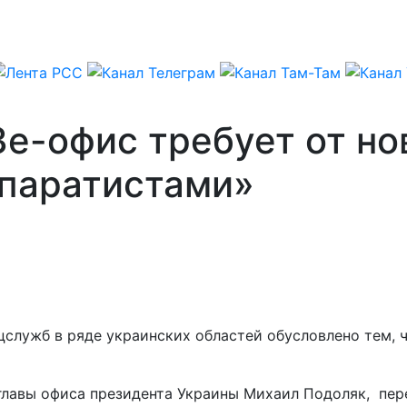
Зе-офис требует от н
епаратистами»
ецслужб в ряде украинских областей обусловлено тем,
к главы офиса президента Украины Михаил Подоляк, пе