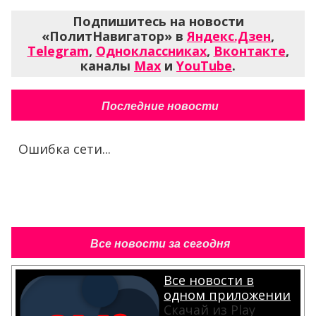
Подпишитесь на новости
«ПолитНавигатор» в
Яндекс.Дзен
,
Telegram
,
Одноклассниках
,
Вконтакте
,
каналы
Max
и
YouTube
.
Последние новости
Ошибка сети...
Все новости за сегодня
Все новости в
одном приложении
Скачай из Play