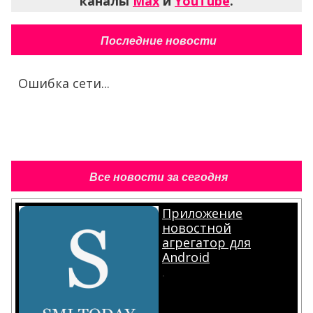
каналы
Max
и
YouTube
.
Последние новости
Ошибка сети...
Все новости за сегодня
Приложение
новостной
агрегатор для
Android
.