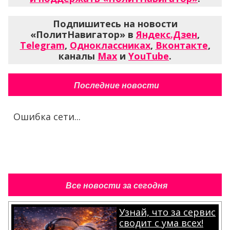
Подпишитесь на новости
«ПолитНавигатор» в
Яндекс.Дзен
,
Telegram
,
Одноклассниках
,
Вконтакте
,
каналы
Max
и
YouTube
.
Последние новости
Ошибка сети...
Все новости за сегодня
Узнай, что за сервис
сводит с ума всех!