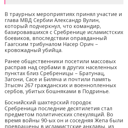
В траурных мероприятиях принял участие и
глава МВД Сербии Александр Вулин,
который подчеркнул, что командир,
базировавшихся с Сребренице исламистских
боевиков, впоследствии оправданный
Гаагским трибуналом Насер Орич –
кровожадный убийца.
Ранее общественники посетили массовых
расправ над сербами в других населенных
пунктах близ Сребреницы – Братунац,
Загони, Сасе и Биляча и почтили память
3тысяч 267 гражданских и военнопленных
сербов, убитых бошняками в Подринье.
Боснийский шахтерский городок
Сребреница последние десятилетия стал
предметом политических спекуляций. Во
время войны 90-ых он и соседняя Жепа были
превращены в исламистские анклавы, из