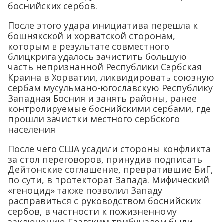
боснийских сербов.
После этого удара инициатива перешла к
бошнякской и хорватской сторонам,
которым в результате совместного
блицкрига удалось зачистить большую
часть непризнанной Республики Сербская
Краина в Хорватии, ликвидировать союзную
сербам мусульмано-югославскую Республику
Западная Босния и занять районы, ранее
контролируемые боснийскими сербами, где
прошли зачистки местного сербского
населения.
После чего США усадили стороны конфликта
за стол переговоров, принудив подписать
Дейтонские соглашение, превратившие БиГ,
по сути, в протекторат Запада. Мифический
«геноцид» также позволил Западу
расправиться с руководством боснийских
сербов, в частности к пожизненному
заключению Гаагским трибуналом были