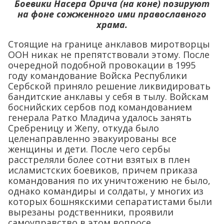
Боевики Насера Орича (на коне) позируют
на фоне сожженного ими православного
храма.
Стоящие на границе анклавов миротворцы
ООН никак не препятствовали этому. После
очередной подобной провокации в 1995
году командование Войска Республики
Сербской приняло решение ликвидировать
бандитские анклавы у себя в тылу. Войскам
боснийских сербов под командованием
генерала Ратко Младича удалось занять
Сребреницу и Жепу, откуда было
целенаправленно эвакуированы все
женщины и дети. После чего сербы
расстреляли более сотни взятых в плен
исламистских боевиков, причем приказа
командования по их уничтожению не было,
однако командиры и солдаты, у многих из
которых бошнякскими сепаратистами были
вырезаны родственники, проявили
самоуправство в этом вопросе.