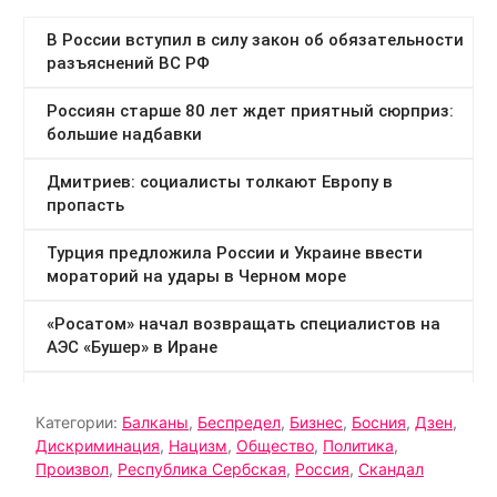
Категории:
Балканы
,
Беспредел
,
Бизнес
,
Босния
,
Дзен
,
Дискриминация
,
Нацизм
,
Общество
,
Политика
,
Произвол
,
Республика Сербская
,
Россия
,
Скандал