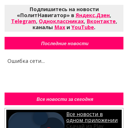
Подпишитесь на новости
«ПолитНавигатор» в
Яндекс.Дзен
,
Telegram
,
Одноклассниках
,
Вконтакте
,
каналы
Max
и
YouTube
.
Последние новости
Ошибка сети...
Все новости за сегодня
Все новости в
одном приложении
Скачай из Play