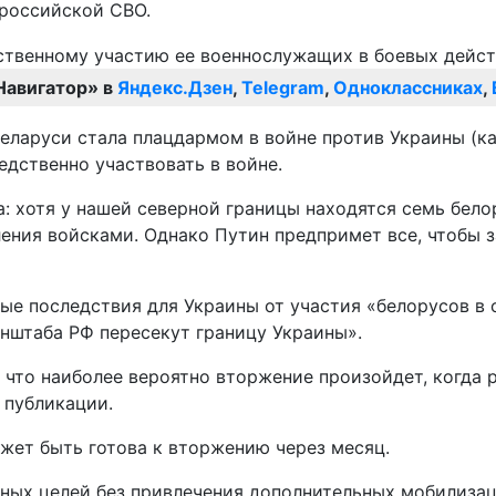
 российской СВО.
Навигатор» в
Яндекс.Дзен
,
Telegram
,
Одноклассниках
,
Беларуси стала плацдармом в войне против Украины (к
едственно участвовать в войне.
а: хотя у нашей северной границы находятся семь бело
ения войсками. Однако Путин предпримет все, чтобы з
ные последствия для Украины от участия «белорусов в
нштаба РФ пересекут границу Украины».
что наиболее вероятно вторжение произойдет, когда 
 публикации.
жет быть готова к вторжению через месяц.
нных целей без привлечения дополнительных мобилиза