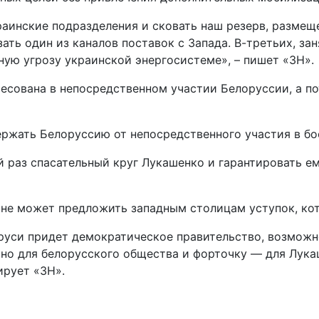
раинские подразделения и сковать наш резерв, размещ
ть один из каналов поставок с Запада. В-третьих, за
ную угрозу украинской энергосистеме», – пишет «ЗН».
ресована в непосредственном участии Белоруссии, а по
ржать Белоруссию от непосредственного участия в бо
 раз спасательный круг Лукашенко и гарантировать ем
 не может предложить западным столицам уступок, ко
ларуси придет демократическое правительство, возмож
о для белорусского общества и форточку — для Лукаш
ирует «ЗН».