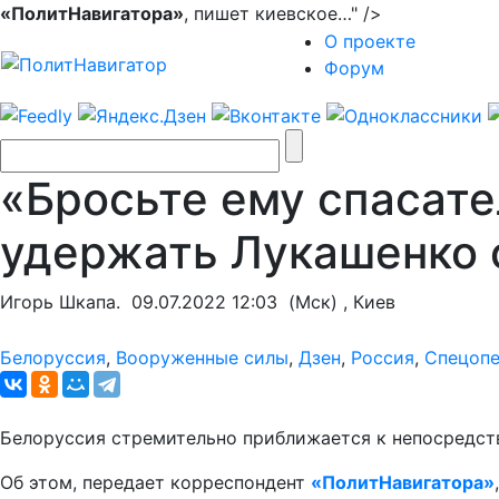
«ПолитНавигатора»
, пишет киевское…" />
О проекте
Форум
«Бросьте ему спасате
удержать Лукашенко 
Игорь Шкапа.
09.07.2022 12:03
(Мск) , Киев
Белоруссия
,
Вооруженные силы
,
Дзен
,
Россия
,
Спецоп
Белоруссия стремительно приближается к непосредст
Об этом, передает корреспондент
«ПолитНавигатора»