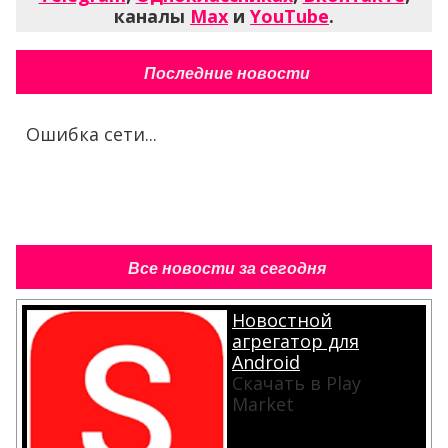
каналы
Max
и
YouTube
.
Последние новости
Ошибка сети...
Все новости за сегодня
Новостной
агрегатор для
Android
Скачать в Play
Market