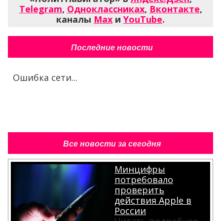
Telegram
,
Одноклассниках
,
Вконтакте
,
каналы
Max
и
YouTube
.
Последние новости
Ошибка сети...
Все новости за сегодня
Минцифры
потребовало
проверить
действия Apple в
России