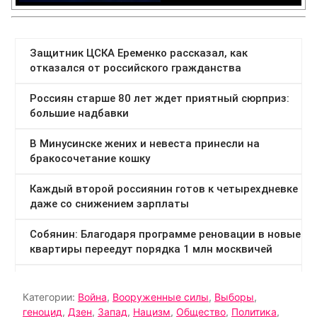
Категории:
Война
,
Вооруженные силы
,
Выборы
,
геноцид
,
Дзен
,
Запад
,
Нацизм
,
Общество
,
Политика
,