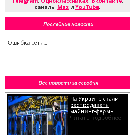
Telegram
,
Одноклассниках
,
Вконтакте
,
каналы
Max
и
YouTube
.
Последние новости
Ошибка сети...
Все новости за сегодня
На Украине стали
распродавать
майнинг-фермы
Читать подробнее