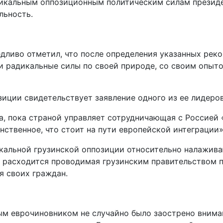
икальным оппозиционным политическим силам презид
льность.
дливо отметил, что после определения указанных реко
ии радикальные силы по своей природе, со своим опы
иции свидетельствует заявление одного из ее лидеров
 пока страной управляет сотрудничающая с Россией «
нственное, что стоит на пути европейской интеграции»
дикальной грузинской оппозиции относительно налажи
о расходится проводимая грузинским правительством 
я своих граждан.
м еврочиновником не случайно было заострено внима