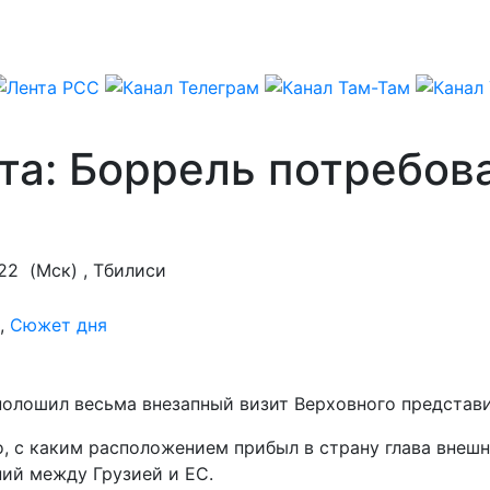
та: Боррель потребов
:22
(Мск) , Тбилиси
,
Сюжет дня
полошил весьма внезапный визит Верховного представ
о, с каким расположением прибыл в страну глава внеш
ий между Грузией и ЕС.