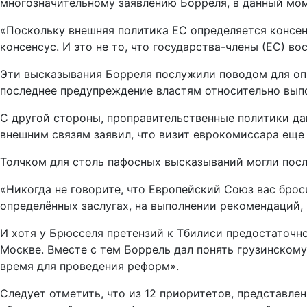
многозначительному заявлению Борреля, в данный моме
«Поскольку внешняя политика ЕС определяется консенс
консенсус. И это не то, что государства-члены (ЕС) 
Эти высказывания Борреля послужили поводом для оп
последнее предупреждение властям относительно выпо
С другой стороны, проправительственные политики да
внешним связям заявил, что визит еврокомиссара еще
Толчком для столь пафосных высказываний могли посл
«Никогда не говорите, что Европейский Союз вас броси
определённых заслугах, на выполнении рекомендаций, и
И хотя у Брюсселя претензий к Тбилиси предостаточно
Москве. Вместе с тем Боррель дал понять грузинскому
время для проведения реформ».
Следует отметить, что из 12 приоритетов, представл