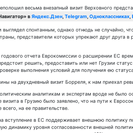
Навигатор» в
Яндекс.Дзен
,
Telegram
,
Одноклассниках
,
 выглядел спонтанным, однако отнюдь не случайно, чт
раны, представители которых упрекают друг друга в 
 годового отчета Еврокомиссии о расширении ЕС време
едстоит решить, предоставить или нет Грузии статус 
проверке выполнения условий для получения ею статус
ины на двухдневный визит Борреля, к нам приехал рев
политическим аналитикам и экспертам вроде не было 
е визита в Грузию было заявлено, что на пути к Евро
всего, на ее правительстве.
на вступление в ЕС поддерживает внешнюю политику пос
ую динамику уровня согласованности внешней политики