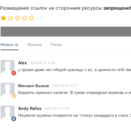
Размещение ссылок на сторонние ресурсы
запрещено
/
1
1
Новые
Лучшие
Ранее
(3)
Alex
2023.09.14 12:28
у грузии даже нет общей границы с ес, а ценности лгбт я
Михаил Быков
2023.09.14 12:17
Боррель приехал налегке. В сумке очередная морковь и в
Andy Rafos
2023.09.14 11:51
Неужели грузины позарятся на "статус кандидата в слуги З