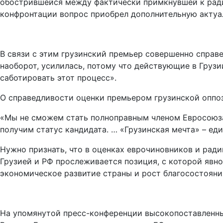
обострившейся между фактически примкнувшей к рад
конфронтации вопрос приобрел дополнительную актуа
В связи с этим грузинский премьер совершенно справе
наоборот, усилилась, потому что действующие в Груз
саботировать этот процесс».
О справедливости оценки премьером грузинской оппоз
«Мы не сможем стать полноправным членом Евросоюза,
получим статус кандидата. … «Грузинская мечта» – еди
Нужно признать, что в оценках еврочиновников и ра
Грузией и РФ прослеживается позиция, с которой явн
экономическое развитие страны и рост благосостояни
На упомянутой пресс-конференции высокопоставленны