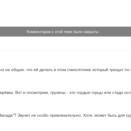
!
Комментарии к этой теме были закрыты
вно не общие. что ей делать в этом гомосятнике который трещит п
ерёвка. Вот и посмотрим, грузины - это гордые горцы или стадо ос
апада"? Звучит не особо привлекательно. Хотя, может быть для груз