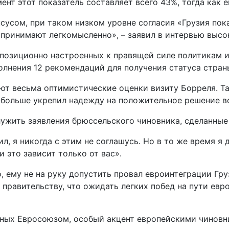
нт этот показатель составляет всего 43%, тогда как е
усом, при таком низком уровне согласия «Грузия пока
воспринимают легкомысленно», – заявил в интервью выс
позиционно настроенных к правящей силе политикам и
лнения 12 рекомендаций для получения статуса стран
ют весьма оптимистические оценки визиту Борреля. Т
 больше укрепил надежду на положительное решение во
ужить заявления брюссельского чиновника, сделанные 
л, я никогда с этим не соглашусь. Но в то же время я 
 это зависит только от вас».
, ему не на руку допустить провал евроинтеграции Гру
 правительству, что ожидать легких побед на пути евр
енных Евросоюзом, особый акцент европейскими чиновн