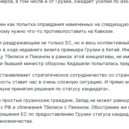
неров, в том числе и от Грузии, ожидает усилий по из
нен как попытка оправдания намеченных на следующую
рому нужно что-то противопоставить на Кавказе.
 раздражающим не только ЕС, но и весь коллективный
о в ходе недавнего визита премьера Грузии в Китай. И
ду Тбилиси и Пекином в рамках этой инициативы, не 
или бывший министр обороны Хидашели попыталась пре
устанавливает стратегическое сотрудничество со стра
ость ставит нас в очень сложную ситуацию. И прямо мо
нуне принятия решения по статусу кандидата».
е простые грузинские граждане, Запад не может равно
й с РФ и сближения Тбилиси с Пекином. Обострение ж
 решения ЕС по предоставлению Грузии статуса канди
иновничества.