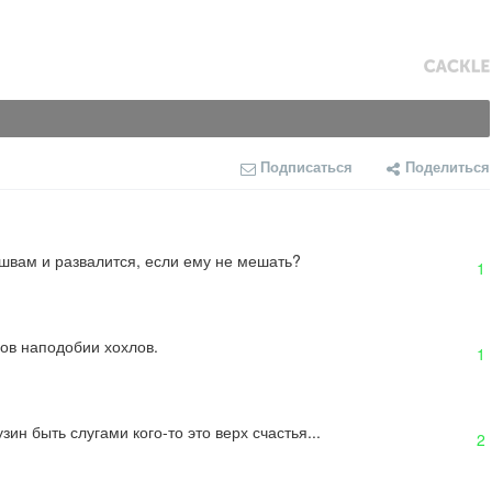
Подписаться
Поделиться
о швам и развалится, если ему не мешать?
1
лов наподобии хохлов.
1
ин быть слугами кого-то это верх счастья...
2