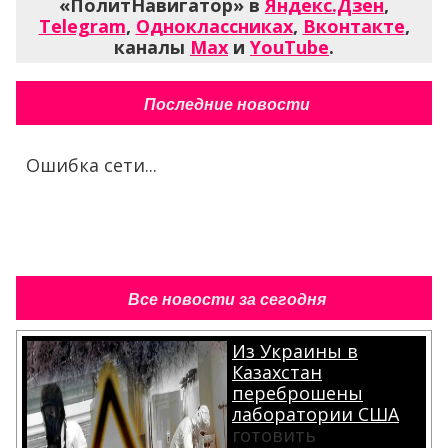
«ПолитНавигатор» в
Яндекс.Дзен
,
Telegram
,
Одноклассниках
,
Вконтакте
,
каналы
Max
и
YouTube
.
Последние новости
Ошибка сети...
Все новости за сегодня
Из Украины в
Казахстан
переброшены
лаборатории США
готовить