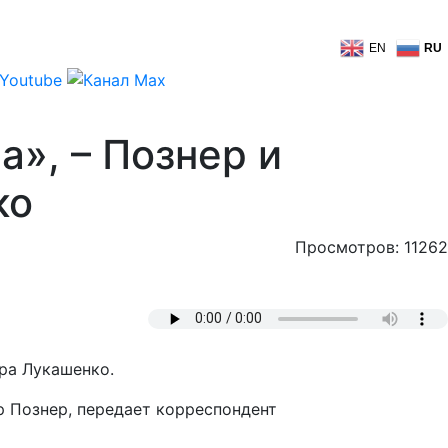
EN
RU
», – Познер и
ко
Просмотров: 11262
ра Лукашенко.
 Познер, передает корреспондент