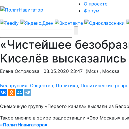
О проекте
Форум
«Чистейшее безобрази
Киселёв высказались
Елена Острякова.
08.05.2020 23:47
(Мск) , Москва
Белоруссия
,
Общество
,
Политика
,
Политические репре
Съемочную группу «Первого канала» выслали из Бело
Такое мнение в эфире радиостанции «Эхо Москвы» вы
«ПолитНавигатора»
.