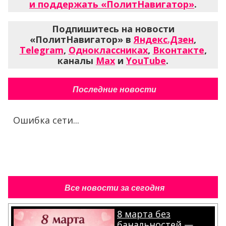
и поддержать «ПолитНавигатор»
.
Подпишитесь на новости
«ПолитНавигатор» в
Яндекс.Дзен
,
Telegram
,
Одноклассниках
,
Вконтакте
,
каналы
Max
и
YouTube
.
Последние новости
Ошибка сети...
Все новости за сегодня
8 марта без
банальностей —