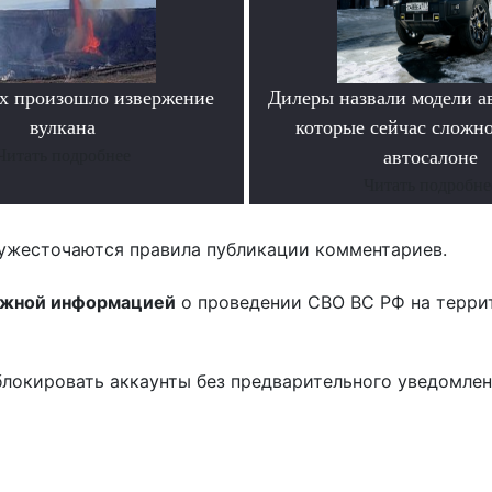
х произошло извержение
Дилеры назвали модели а
вулкана
которые сейчас сложно
Читать подробнее
автосалоне
Читать подробне
ужесточаются правила публикации комментариев.
ожной информацией
о проведении СВО ВС РФ на терри
блокировать аккаунты без предварительного уведомле
!