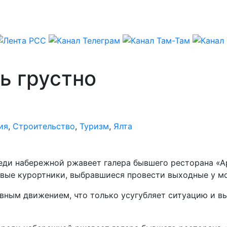
ь грустно
ия
,
Строительство
,
Туризм
,
Ялта
реди набережной ржавеет галера бывшего ресторана «А
рвые курортники, выбравшиеся провести выходные у м
ивным движением, что только усугубляет ситуацию и в