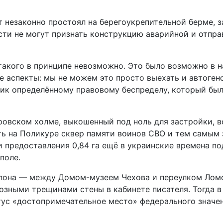
т незаконно простоял на берегоукрепительной берме, 
сти не могут признать конструкцию аварийной и отправи
такого в принципе невозможно. Это было возможно в на
 аспекты: мы не можем это просто выехать и автогено
тник определённому правовому беспределу, который был
куровском холме, выкошенный под ноль для застройки, 
 на Поликуре сквер памяти воинов СВО и тем самым з
 предоставления 0,84 га ещё в украинские времена по
поле.
лона — между Домом-музеем Чехова и переулком Ломо
озными трещинами стены в кабинете писателя. Тогда в
атус «достопримечательное место» федерального знач