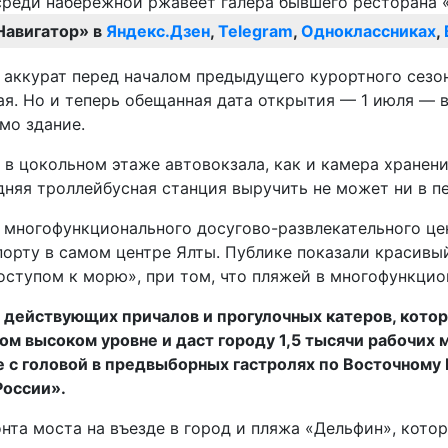
Навигатор» в
Яндекс.Дзен
,
Telegram
,
Одноклассниках
,
аккурат перед началом предыдущего курортного сезона
мая. Но и теперь обещанная дата открытия — 1 июля — 
мо здание.
 в цокольном этаже автовокзала, как и камера хранени
дняя троллейбусная станция выручить не может ни в пе
 многофункционального досугово-развлекательного цен
порту в самом центре Ялты. Публике показали красив
ступом к морю», при том, что пляжей в многофункцио
 действующих причалов и прогулочных катеров, кото
амом высоком уровне и даст городу 1,5 тысячи рабочи
е с головой в предвыборных гастролях по Восточному
России».
та моста на въезде в город и пляжа «Дельфин», котор