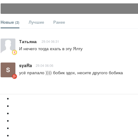
Новые
Лучшие
Ранее
(2)
Татьяна
29.04 06:31
И нечего тогда ехать в эту Ялту
syaRa
29.04 06:06
усё прапало )))) бобик здох, несите другого бобика