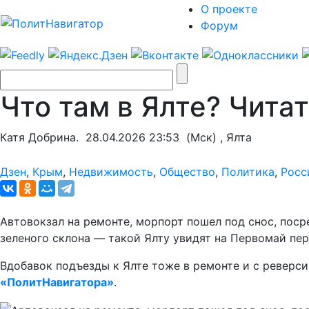
О проекте
Форум
Что там в Ялте? Читат
Катя Добрина.
28.04.2026 23:53
(Мск) , Ялта
Дзен
,
Крым
,
Недвижимость
,
Общество
,
Политика
,
Росс
Автовокзал на ремонте, морпорт пошел под снос, пос
зеленого склона — такой Ялту увидят на Первомай пе
Вдобавок подъезды к Ялте тоже в ремонте и с реверс
«ПолитНавигатора»
.