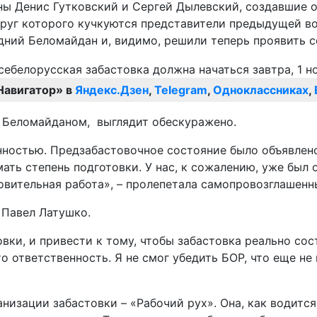
ы Денис Гутковский и Сергей Дылевский, создавшие 
округ которого кучкуются представители предыдущей в
едний Беломайдан и, видимо, решили теперь проявить с
Навигатор» в
Яндекс.Дзен
,
Telegram
,
Одноклассниках
,
с Беломайданом, выглядит обескуражено.
нностью. Предзабастовочное состояние было объявлен
ть степень подготовки. У нас, к сожалению, уже был 
овительная работа», – пролепетала самопровозглашенн
 Павел Латушко.
вки, и привести к тому, чтобы забастовка реально сос
то ответственность. Я не смог убедить БОР, что еще н
анизации забастовки – «Рабочий рух». Она, как водитс