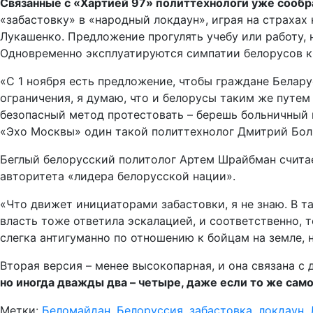
Связанные с «Хартией 97» политтехнологи уже сообра
«забастовку» в «народный локдаун», играя на страха
Лукашенко. Предложение прогулять учебу или работу, 
Одновременно эксплуатируются симпатии белорусов к 
«С 1 ноября есть предложение, чтобы граждане Белар
ограничения, я думаю, что и белорусы таким же путем
безопасный метод протестовать – берешь больничный и
«Эхо Москвы» один такой политтехнолог Дмитрий Бол
Беглый белорусский политолог Артем Шрайбман считает
авторитета «лидера белорусской нации».
«Что движет инициаторами забастовки, я не знаю. В т
власть тоже ответила эскалацией, и соответственно, т
слегка антигуманно по отношению к бойцам на земле, 
Вторая версия – менее высокопарная, и она связана с
но иногда дважды два – четыре, даже если то же само
Метки:
Беломайдан
,
Белоруссия
,
забастовка
,
локдаун
,