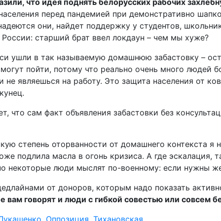
зили, что идея поднять белорусских рабочих захлебн
х населения перед пандемией при демонстративно шап
надеются они, найдет поддержку у студентов, школьни
России: старший брат ввел локдаун – чем мы хуже?
уси ушли в так называемую домашнюю забастовку – ост
 могут пойти, потому что реально очень много людей б
 не являешься на работу. Это защита населения от ко
кунец.
, что сам факт объявления забастовки без консультац
акую степень оторванности от домашнего контекста я н
оже подлила масла в огонь кризиса. А где эскалация, 
но некоторые люди мыслят по-военному: если нужны же
 дедлайнами от доноров, которым надо показать активн
е вам говорят и люди с гибкой совестью или совсем б
Лукашенко
,
Оппозиция
,
Тихановская