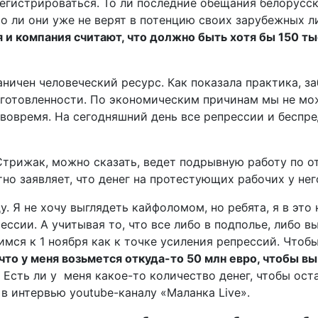
регистрироваться. То ли последние обещания белорусс
о ли они уже не верят в потенцию своих зарубежных ли
 и компания считают, что должно быть хотя бы 150 ты
ничен человеческий ресурс. Как показала практика, за
дготовленности. По экономическим причинам мы не мож
 вовремя. На сегодняшний день все репрессии и беспре
Стрижак, можно сказать, ведет подрывную работу по 
 заявляет, что денег на протестующих рабочих у него
 Я не хочу выглядеть кайфоломом, но ребята, я в это н
ессии. А учитывая то, что все либо в подполье, либо 
вимся к 1 ноября как к точке усиления репрессий. Что
, что у меня возьмется откуда-то 50 млн евро, чтобы 
 Есть ли у меня какое-то количество денег, чтобы оста
в интервью youtube-каналу «Маланка Live».