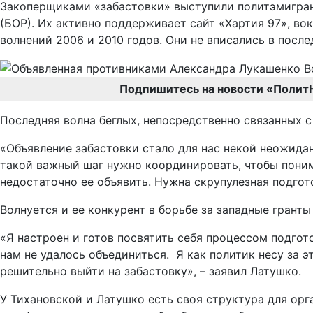
Закоперщиками «забастовки» выступили политэмигран
(БОР). Их активно поддерживает сайт «Хартия 97», в
волнений 2006 и 2010 годов. Они не вписались в посл
Подпишитесь на новости «Полит
Последняя волна беглых, непосредственно связанных 
«Объявление забастовки стало для нас некой неожида
такой важный шаг нужно координировать, чтобы понима
недостаточно ее объявить. Нужна скрупулезная подгот
Волнуется и ее конкурент в борьбе за западные гранты
«Я настроен и готов посвятить себя процессом подгото
нам не удалось объединиться. Я как политик несу за э
решительно выйти на забастовку», – заявил Латушко.
У Тихановской и Латушко есть своя структура для орг