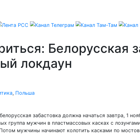
риться: Белорусская 
ый локдаун
итика
,
Польша
лорусская забастовка должна начаться завтра, 1 нояб
рых группа мужчин в пластмассовых касках с лозунгам
. Потом мужчины начинают колотить касками по мостов