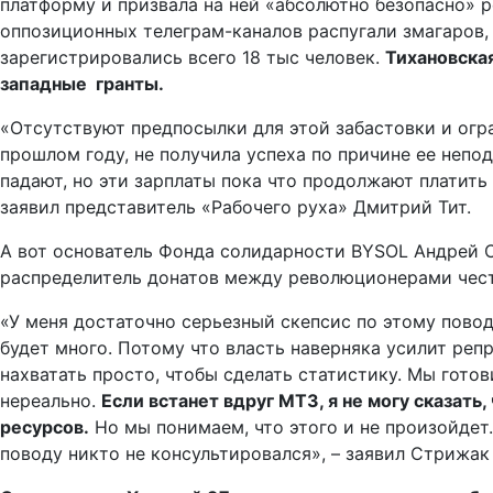
платформу и призвала на ней «абсолютно безопасно» 
оппозиционных телеграм-каналов распугали змагаров, 
зарегистрировались всего 18 тыс человек.
Тихановская
западные гранты.
«Отсутствуют предпосылки для этой забастовки и огра
прошлом году, не получила успеха по причине ее непо
падают, но эти зарплаты пока что продолжают платить
заявил представитель «Рабочего руха» Дмитрий Тит.
А вот основатель Фонда солидарности BYSOL Андрей 
распределитель донатов между революционерами честно
«У меня достаточно серьезный скепсис по этому поводу.
будет много. Потому что власть наверняка усилит репр
нахватать просто, чтобы сделать статистику. Мы гото
нереально.
Если встанет вдруг МТЗ, я не могу сказать
ресурсов.
Но мы понимаем, что этого и не произойдет.
поводу никто не консультировался», – заявил Стрижак 