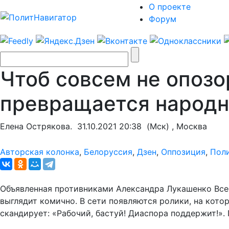
О проекте
Форум
Чтоб совсем не опозо
превращается народн
Елена Острякова.
31.10.2021 20:38
(Мск) , Москва
Авторская колонка
,
Белоруссия
,
Дзен
,
Оппозиция
,
Пол
Объявленная противниками Александра Лукашенко Всебе
выглядит комично. В сети появляются ролики, на кото
скандирует: «Рабочий, бастуй! Диаспора поддержит!»