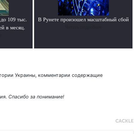
 до 109 тыс.
В Рунете произошел масштабный сбой
й в месяц.
Читать подробнее
е
тории Украины, комментарии содержащие
ния.
Спасибо за понимание!