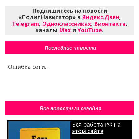
Подпишитесь на новости
«ПолитНавигатор» в
Яндекс.Дзен
,
Telegram
,
Одноклассниках
,
Вконтакте
,
каналы
Max
и
YouTube
.
Последние новости
Ошибка сети...
Все новости за сегодня
Вся работа РФ на
этом сайте
.