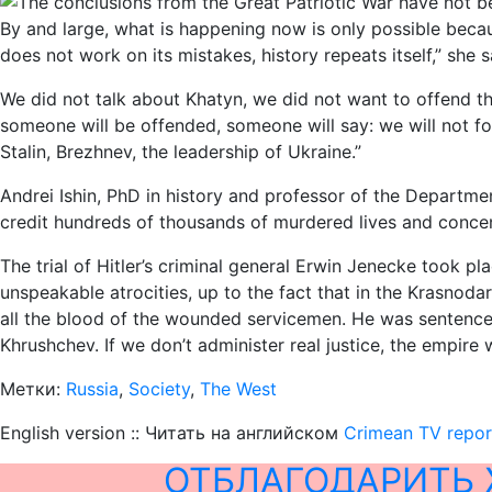
By and large, what is happening now is only possible becau
does not work on its mistakes, history repeats itself,” she s
We did not talk about Khatyn, we did not want to offend the
someone will be offended, someone will say: we will not fo
Stalin, Brezhnev, the leadership of Ukraine.”
Andrei Ishin, PhD in history and professor of the Departm
credit hundreds of thousands of murdered lives and concen
The trial of Hitler’s criminal general Erwin Jenecke took 
unspeakable atrocities, up to the fact that in the Krasnoda
all the blood of the wounded servicemen. He was sentenced 
Khrushchev. If we don’t administer real justice, the empire w
Метки:
Russia
,
Society
,
The West
English version :: Читать на английском
Crimean TV repor
ОТБЛАГОДАРИТЬ 