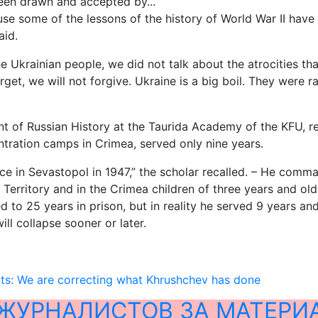
se some of the lessons of the history of World War II have
aid.
 Ukrainian people, we did not talk about the atrocities that
rget, we will not forgive. Ukraine is a big boil. They were
ent of Russian History at the Taurida Academy of the KFU, 
tration camps in Crimea, served only nine years.
place in Sevastopol in 1947,” the scholar recalled. – He c
r Territory and in the Crimea children of three years and o
to 25 years in prison, but in reality he served 9 years an
ill collapse sooner or later.
ts: We are correcting what Khrushchev has done
ЖУРНАЛИСТОВ ЗА МАТЕРИ