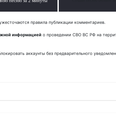
свою песню за 2 минуты
Создай песню онлайн за
.
ужесточаются правила публикации комментариев.
ожной информацией
о проведении СВО ВС РФ на терри
блокировать аккаунты без предварительного уведомле
!