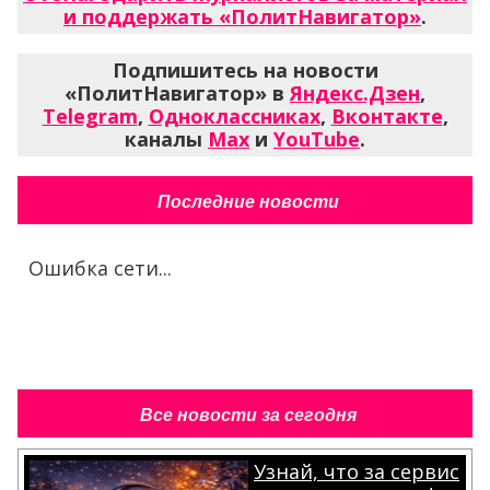
и поддержать «ПолитНавигатор»
.
Подпишитесь на новости
«ПолитНавигатор» в
Яндекс.Дзен
,
Telegram
,
Одноклассниках
,
Вконтакте
,
каналы
Max
и
YouTube
.
Последние новости
Ошибка сети...
Все новости за сегодня
Узнай, что за сервис