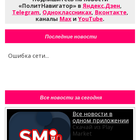
«ПолитНавигатор» в
Яндекс.Дзен
,
Telegram
,
Одноклассниках
,
Вконтакте
,
каналы
Max
и
YouTube
.
Последние новости
Ошибка сети...
Все новости за сегодня
Все новости в
одном приложении
Скачай из Play
Market