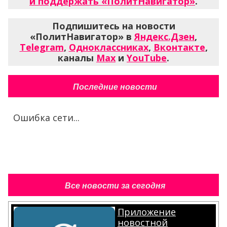
и поддержать «ПолитНавигатор»
.
Подпишитесь на новости
«ПолитНавигатор» в
Яндекс.Дзен
,
Telegram
,
Одноклассниках
,
Вконтакте
,
каналы
Max
и
YouTube
.
Последние новости
Ошибка сети...
Все новости за сегодня
Приложение
новостной