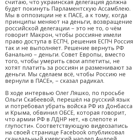
считаю, что украинская делегация должна
будет покинуть Парламентскую Ассамблею.
Мы в оппозиции не к ПАСЕ, а к тому, когда
принципы меняют на деньги, возвращение
российской делегации – это не то, о чём
говорит Макрон, чтобы россияне имели
право доступа в ЕСПЧ, решения ЕСПЧ Россия
так и не выполняет. Решение вернуть РФ
банально – деньги. Совет Европы, вместо
того, чтобы умерить свои аппетиты, не
хотят платить за россиян и разменивают за
деньги. Мы сделаем всё, чтобы Россию не
вернули в ПАСЕ», – сказал радикал.
В ходе интервью Олег Ляшко, по просьбе
Ольги Скабеевой, перешёл на русский язык
и потребовал убрать войска РФ из Донбасса
и Крыма, обвинил ОБСЕ, которая говорит,
что армии РФ в ЛДНР нет, «в слепоте и
глупости». Соответствующую видеозапись
на своей странице Facebook опубликовал
скандальный киевский нардеп Андрей