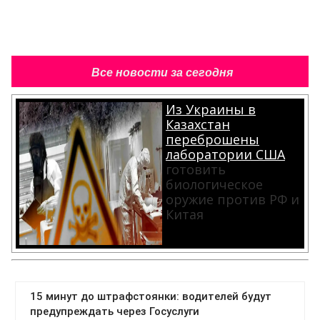
Все новости за сегодня
Из Украины в
Казахстан
переброшены
лаборатории США
готовить
биологическое
оружие против РФ и
Китая