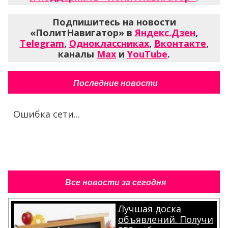
Подпишитесь на новости
«ПолитНавигатор» в
Яндекс.Дзен
,
Telegram
,
Одноклассниках
,
Вконтакте
,
каналы
Max
и
YouTube
.
Последние новости
Ошибка сети...
Все новости за сегодня
Лучшая доска
объявлений. Получи