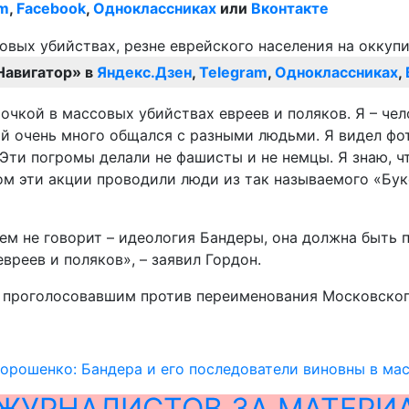
am
,
Facebook
,
Одноклассниках
или
Вконтакте
Навигатор» в
Яндекс.Дзен
,
Telegram
,
Одноклассниках
,
точкой в массовых убийствах евреев и поляков. Я – че
ый очень много общался с разными людьми. Я видел фо
Эти погромы делали не фашисты и не немцы. Я знаю, ч
ом эти акции проводили люди из так называемого «Бук
 чем не говорит – идеология Бандеры, она должна быть
вреев и поляков», – заявил Гордон.
 проголосовавшим против переименования Московского
орошенко: Бандера и его последователи виновны в ма
ЖУРНАЛИСТОВ ЗА МАТЕРИ