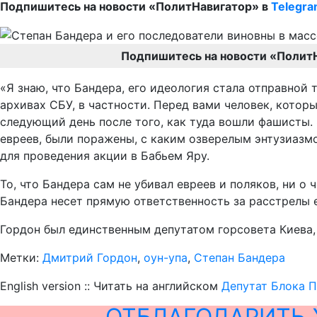
Подпишитесь на новости «ПолитНавигатор» в
Telegr
Подпишитесь на новости «Полит
«Я знаю, что Бандера, его идеология стала отправной 
архивах СБУ, в частности. Перед вами человек, котор
следующий день после того, как туда вошли фашисты. 
евреев, были поражены, с каким озверелым энтузиазм
для проведения акции в Бабьем Яру.
То, что Бандера сам не убивал евреев и поляков, ни о
Бандера несет прямую ответственность за расстрелы е
Гордон был единственным депутатом горсовета Киева,
Метки:
Дмитрий Гордон
,
оун-упа
,
Степан Бандера
English version :: Читать на английском
Депутат Блока П
ОТБЛАГОДАРИТЬ 