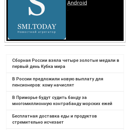
Android
.