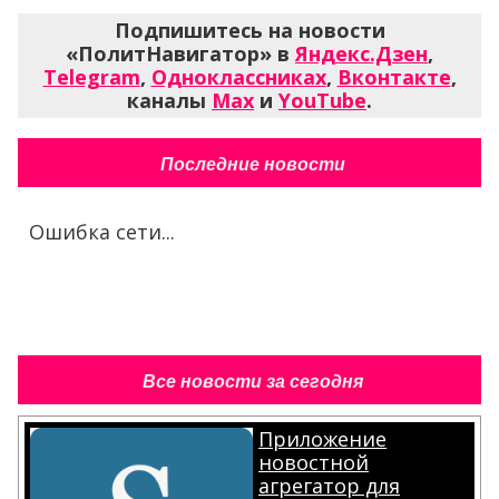
Подпишитесь на новости
«ПолитНавигатор» в
Яндекс.Дзен
,
Telegram
,
Одноклассниках
,
Вконтакте
,
каналы
Max
и
YouTube
.
Последние новости
Ошибка сети...
Все новости за сегодня
Приложение
новостной
агрегатор для